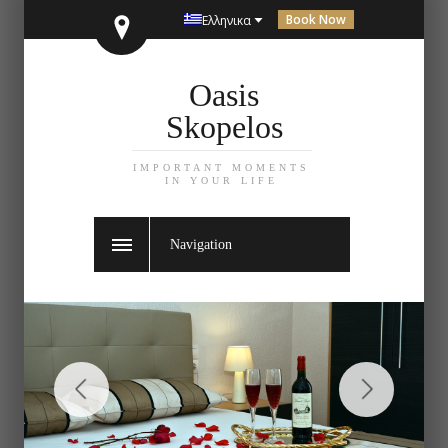
Book Now
Ελληνικα
Oasis
Skopelos
IMPORTANT MOMENTS
IN YOUR LIFE
Navigation